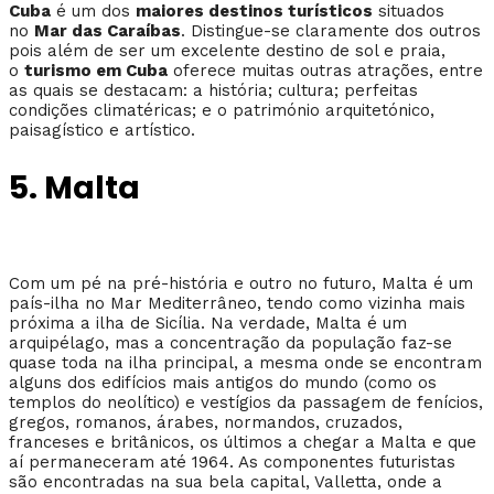
Cuba
é um dos
maiores destinos turísticos
situados
no
Mar das Caraíbas
. Distingue-se claramente dos outros
pois além de ser um excelente destino de sol e praia,
o
turismo em Cuba
oferece muitas outras atrações, entre
as quais se destacam: a história; cultura; perfeitas
condições climatéricas; e o património arquitetónico,
paisagístico e artístico.
5. Malta
Com um pé na pré-história e outro no futuro, Malta é um
país-ilha no Mar Mediterrâneo, tendo como vizinha mais
próxima a ilha de Sicília. Na verdade, Malta é um
arquipélago, mas a concentração da população faz-se
quase toda na ilha principal, a mesma onde se encontram
alguns dos edifícios mais antigos do mundo (como os
templos do neolítico) e vestígios da passagem de fenícios,
gregos, romanos, árabes, normandos, cruzados,
franceses e britânicos, os últimos a chegar a Malta e que
aí permaneceram até 1964. As componentes futuristas
são encontradas na sua bela capital, Valletta, onde a