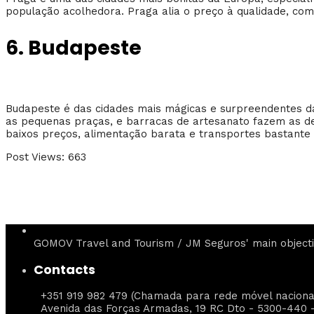
população acolhedora. Praga alia o preço à qualidade, co
6. Budapeste
Budapeste é das cidades mais mágicas e surpreendentes da
as pequenas praças, e barracas de artesanato fazem as de
baixos preços, alimentação barata e transportes bastante a
Post Views:
663
GOMOV Travel and Tourism / JM Seguros' main objectiv
Contacts
+351 919 982 479 (Chamada para rede móvel naciona
Avenida das Forças Armadas, 19 RC Dto - 5300-440 