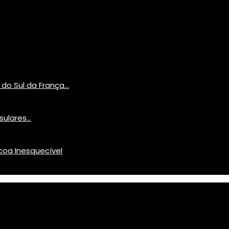
o Sul da França...
ulares...
oa Inesquecível