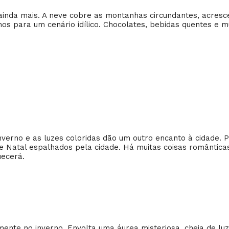
ainda mais. A neve cobre as montanhas circundantes, acresce
os para um cenário idílico. Chocolates, bebidas quentes e 
nverno e as luzes coloridas dão um outro encanto à cidade. P
e Natal espalhados pela cidade. Há muitas coisas romântic
ecerá.
ente no inverno. Envolta uma áurea misteriosa, cheia de lu