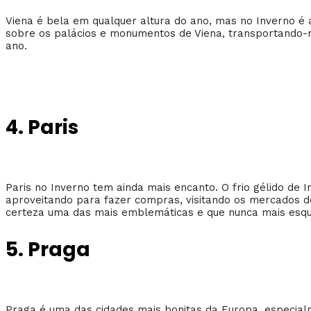
Viena é bela em qualquer altura do ano, mas no Inverno é 
sobre os palácios e monumentos de Viena, transportando-n
ano.
4. Paris
Paris no Inverno tem ainda mais encanto. O frio gélido de I
aproveitando para fazer compras, visitando os mercados d
certeza uma das mais emblemáticas e que nunca mais esqu
5. Praga
Praga é uma das cidades mais bonitas da Europa, especialm